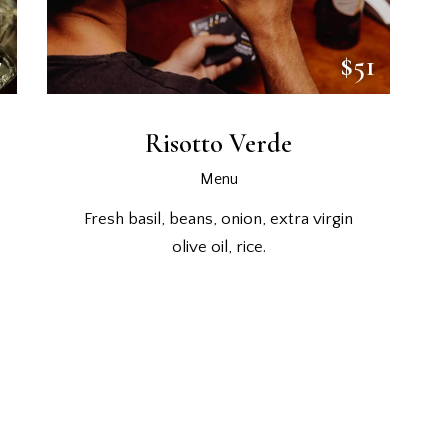
7
$51
Risotto Verde
Menu
Fresh basil, beans, onion, extra virgin
olive oil, rice.